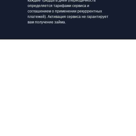
каждые тридцать дней (периодичность
определяется тарифами сервиса и
соглашением о применении рекуррентных
платежей). Активация сервиса не гарантирует
вам получение займа.